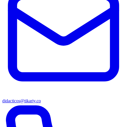
didacticos@tikariy.co