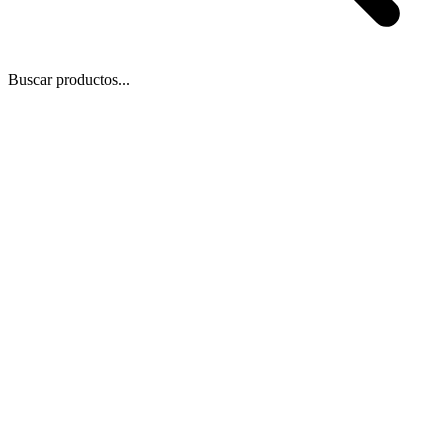
Buscar productos...
Blog
/
10 de jun de 2023
Compartir
Copiar enlace
🎓