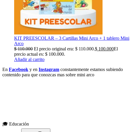
KIT PREESCOLAR – 3 Cartillas Mini Arco + 1 tablero Mini
Arco
$
110.000
El precio original era: $ 110.000.
$
100.000
El
precio actual es: $ 100.000.
Añadir al carrito
En
Facebook
y en
Instagram
constantemente estamos subiendo
contenido para que conozcas mas sobre mini arco
🎁 Tikariy Productos
¿Te gustó este artículo?
Explora nuestros productos diseñados con estos principios en mente
🎓
Educación
Ver productos