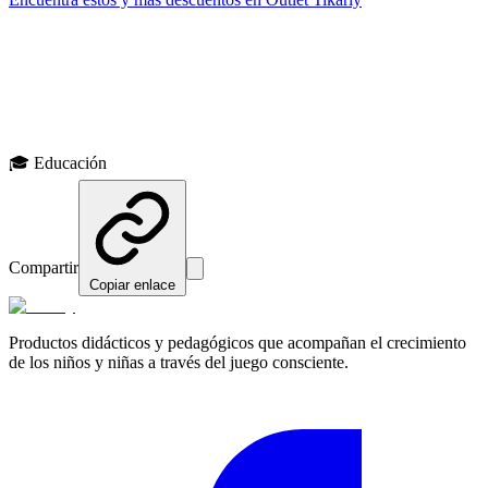
🎁 Tikariy Productos
¿Te gustó este artículo?
Explora nuestros productos diseñados con estos principios en mente
🎓
Educación
Ver productos
Compartir
Copiar enlace
Productos didácticos y pedagógicos que acompañan el crecimiento
de los niños y niñas a través del juego consciente.