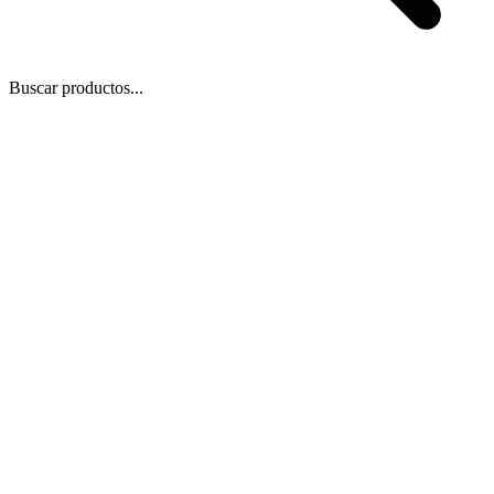
Buscar productos...
Blog
/
14 de ago de 2022
Compartir
Copiar enlace
🎓