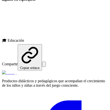
🎁 Tikariy Productos
¿Te gustó este artículo?
Explora nuestros productos diseñados con estos principios en mente
🎓
Educación
Ver productos
Compartir
Copiar enlace
Productos didácticos y pedagógicos que acompañan el crecimiento
de los niños y niñas a través del juego consciente.