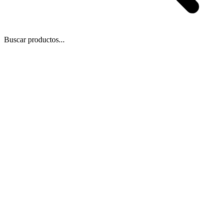
Buscar productos...
Blog
/
12 de mar de 2022
Compartir
Copiar enlace
🎓