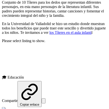
Conjunto de 10 Títeres para los dedos que representan diferentes
personajes, en esta mano personajes de la literatura infantil. Sus
padres pueden representar historias, cantar canciones y fomentar el
crecimiento integral del niño y la familia.
En la Universidad de Valladolid se hizo un estudio donde muestran
todos los beneficios que puede traer este sencillo y divertido juguete
a los niños. Te invitamos a ver
los Títeres en el aula infanti
l
Please select listing to show.
🎁 Tikariy Productos
¿Te gustó este artículo?
Explora nuestros productos diseñados con estos principios en mente
🎓
Educación
Ver productos
Compartir
Copiar enlace