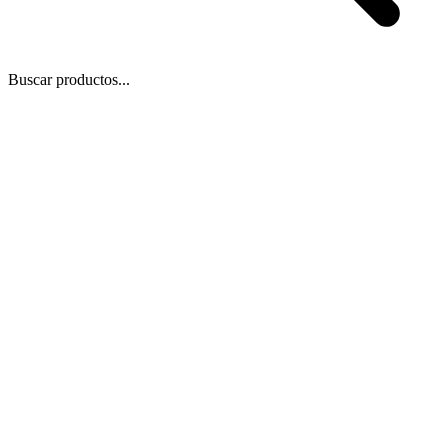
Buscar productos...
Blog
/
20 de dic de 2021
Compartir
Copiar enlace
🎓